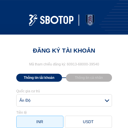
ĐĂNG KÝ TÀI KHOẢN
Mã tham chiếu đăng ký:
60913-68000-39540
Thông tin tài khoản
Thông tin cá nhân
Quốc gia cư trú
Ấn Độ
Tiền tệ
INR
USDT