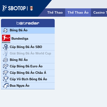
Thể Thao
Thể Thao Ảo
Casino 
Tiếng Việt
08/07/2026 09:54 PM
GMT
+8
Bóng Đá Ảo
Bundesliga
Cúp Bóng Đá Ảo SBO
Giải Bóng Đá Ảo World Cup
Bóng Rổ Ảo
Cúp Bóng Đá Euro Ảo
Cúp Bóng Đá Ảo Châu Á
Cúp Vô Địch Bóng Đá Ảo
Đua Ngựa Ảo